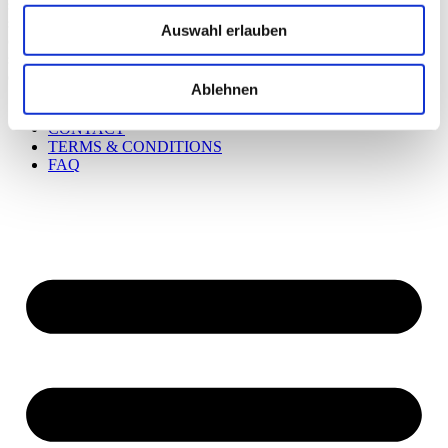
selected delicacies await our guests. Here, you will find a diverse
selection of delicious treats, from regional specialties to international
Auswahl erlauben
culinary delights. Whether you want to pamper yourself with a
snack or find a special gift, our shop offers you the opportunity to
discover culinary delights right at the hotel.
Ablehnen
IMPRINT & PRIVACY
CONTACT
TERMS & CONDITIONS
FAQ