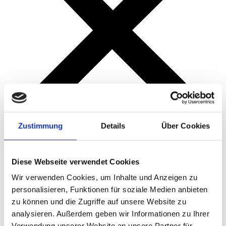
Zustimmung
Details
Über Cookies
ROOMS
Diese Webseite verwendet Cookies
BOOK YOUR STAY
BLOG
Wir verwenden Cookies, um Inhalte und Anzeigen zu
AREA
personalisieren, Funktionen für soziale Medien anbieten
DIRECTIONS
AMENITIES
zu können und die Zugriffe auf unsere Website zu
analysieren. Außerdem geben wir Informationen zu Ihrer
Verwendung unserer Website an unsere Partner für