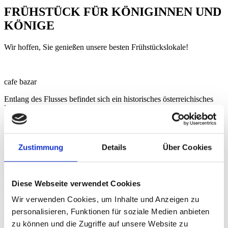
FRÜHSTÜCK FÜR KÖNIGINNEN UND
KÖNIGE
Wir hoffen, Sie genießen unsere besten Frühstückslokale!
cafe bazar
Entlang des Flusses befindet sich ein historisches österreichisches
Kaffeehaus mit einem wunderschönen Blick auf die Altstadt.
Genießen Sie ein echtes österreichisches Frühstück oder kehren Sie
für einen Kaffee und Apfelstrudel ein. So oder so, das Café Bazar ist
ein Favorit von Dichtern, Künstlern, Musikern und Schriftstellern.
Was könnte so inspirierend sein? Kommen Sie und überzeugen Sie
Zustimmung
Details
Über Cookies
sich selbst. Ein Hinweis für diejenigen, die ein richtiges Frühstück
im Sitzen suchen: Dieses Café akzeptiert nur Bargeld. Montag –
Freitag 7:30 Uhr – 23:30 Uhr. Sie finden es in der Schwarzstraße 3.
Diese Webseite verwendet Cookies
cafe tomaselli
Wir verwenden Cookies, um Inhalte und Anzeigen zu
Wussten Sie, dass der berühmte Komponist Amadeus Mozart oft
personalisieren, Funktionen für soziale Medien anbieten
dieses Café besuchte? Wahrscheinlich, weil die Bäckerei eine der
zu können und die Zugriffe auf unsere Website zu
renommiertesten in der Stadt ist, und die Einheimischen werden dem